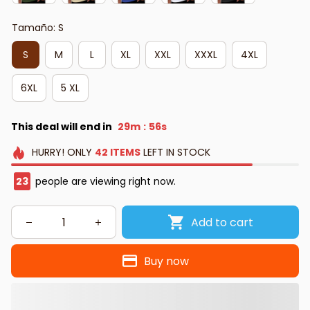
Tamaño: S
S
M
L
XL
XXL
XXXL
4XL
6XL
5 XL
This deal will end in
29m
55s
:
HURRY!
ONLY
42
ITEMS
LEFT IN STOCK
23
people are viewing right now.
Add to cart
Buy now