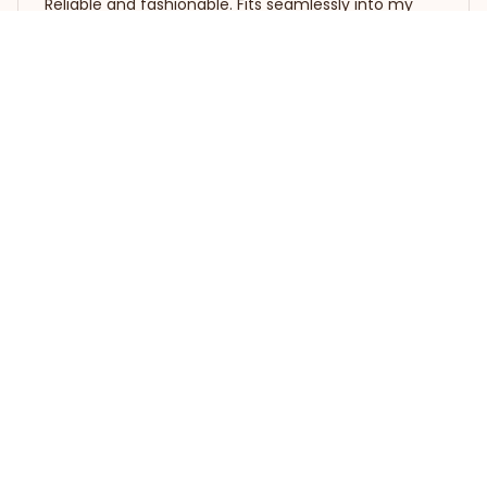
Reliable and fashionable. Fits seamlessly into my
life.
Irish Setter T-Shirt
Load more
STORE INFORMATION
Working hours: Support 24/7
548 Market St #14148, San 
Francisco, CA 94104 USA
+1 (844) 909-4899